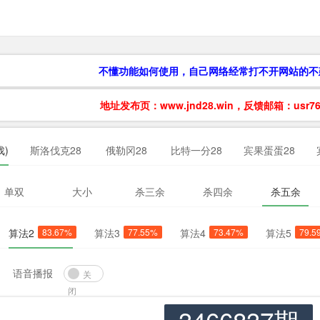
不懂功能如何使用，自己网络经常打不开网站的不
地址发布页：www.jnd28.win，反馈邮箱：usr76
戏)
斯洛伐克28
俄勒冈28
比特一分28
宾果蛋蛋28
单双
大小
杀三余
杀四余
杀五余
算法2
83.67%
算法3
77.55%
算法4
73.47%
算法5
79.5
语音播报
关
闭
3466837期