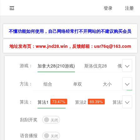
登录
注册
不懂功能如何使用，自己网络经常打不开网站的不建议购买会员
地址发布页：www.jnd28.win，反馈邮箱：usr76q@163.com
游戏：
加拿大28(210游戏)
斯洛伐克28
俄勒冈28

方法：
组合
单双
大小
杀三

算法：
算法1
73.47%
算法2
69.39%
算法3
71.43

刮刮开奖
关闭
语音播报
关闭