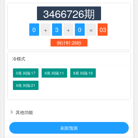
3466726期
0
+
3
+
0
=
03
倒计时:28秒
冷模式
0尾 间隔:17
6尾 间隔:11
8尾 间隔:19
9尾 间隔:21
其他功能

刷新预测