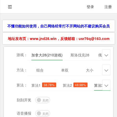
登录
注册
不懂功能如何使用，自己网络经常打不开网站的不建议购买会员
地址发布页：www.jnd28.win，反馈邮箱：usr76q@163.com
游戏：
加拿大28(210游戏)
斯洛伐克28
俄勒冈28

方法：
组合
单双
大小
杀三

算法：
算法1
38.78%
算法2
48.98%
算法3
44.90

刮刮开奖
关闭
语音播报
关闭