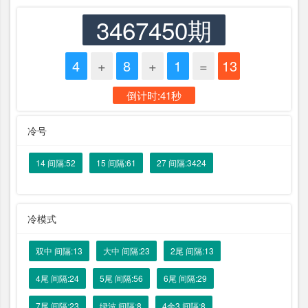
3467450期
4
+
8
+
1
=
13
倒计时:41秒
冷号
14 间隔:52
15 间隔:61
27 间隔:3424
冷模式
双中 间隔:13
大中 间隔:23
2尾 间隔:13
4尾 间隔:24
5尾 间隔:56
6尾 间隔:29
7尾 间隔:23
绿波 间隔:8
4余3 间隔:8