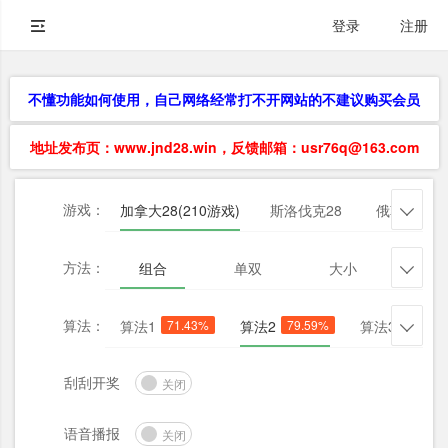
登录
注册
不懂功能如何使用，自己网络经常打不开网站的不建议购买会员
地址发布页：www.jnd28.win，反馈邮箱：usr76q@163.com
游戏：
加拿大28(210游戏)
斯洛伐克28
俄勒冈28

方法：
组合
单双
大小
杀三

算法：
算法1
71.43%
算法2
79.59%
算法3
63.27

刮刮开奖
关闭
语音播报
关闭